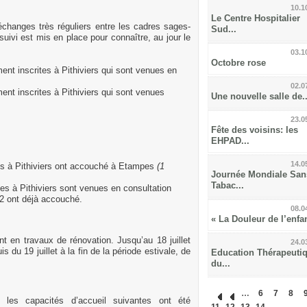
10.1
Le Centre Hospitalier
 échanges très réguliers entre les cadres sages-
Sud...
ivi est mis en place pour connaître, au jour le
03.1
Octobre rose
ent inscrites à Pithiviers qui sont venues en
02.0
ent inscrites à Pithiviers qui sont venues
Une nouvelle salle de..
23.0
Fête des voisins: les
EHPAD...
14.0
tes à Pithiviers ont accouché à Etampes
(1
Journée Mondiale San
Tabac...
tes à Pithiviers sont venues en consultation
 2 ont déjà accouché.
08.0
« La Douleur de l’enfant
t en travaux de rénovation. Jusqu’au 18 juillet
24.0
is du 19 juillet à la fin de la période estivale, de
Education Thérapeuti
du...
…
6
7
8
les capacités d’accueil suivantes ont été
11
12
13
14