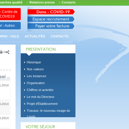
arches qualité
Relations presse
Contacts
- Centre de
n COVID19
 - Autres
HPAD - USLD
ACTUALITÉS
CONTACTS
 actus
Historique
Nos valeurs
si ...
Les instances
Organisation
1.2014
Chiffres et activités
Le mot du Directeur
Projet d'Etablissement
0.2014
Travaux: le nouveau visage du
CHSE
0.2014