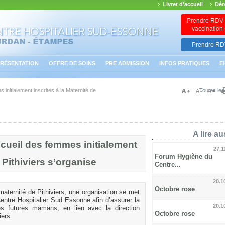
Livret d'accueil
Dém
Prendre RDV 
vaccinatio
Prendre RDV
RÉSENTATION
OFFRE DE SOINS
PRE ADMISSION
INFOS PRATIQUES
E
 initialement inscrites à la Maternité de
Toutes les
A lire aus
ccueil des femmes initialement
27.1
Forum Hygiène du
e Pithiviers s’organise
Centre...
20.1
Octobre rose
 maternité de Pithiviers, une organisation se met
entre Hospitalier Sud Essonne afin d’assurer la
20.1
es futures mamans, en lien avec la direction
Octobre rose
iers.