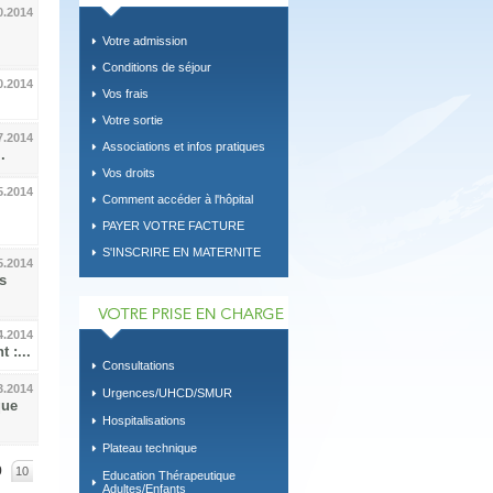
0.2014
Votre admission
Conditions de séjour
0.2014
Vos frais
Votre sortie
7.2014
Associations et infos pratiques
.
Vos droits
5.2014
Comment accéder à l'hôpital
PAYER VOTRE FACTURE
S'INSCRIRE EN MATERNITE
5.2014
s
4.2014
 :...
Consultations
3.2014
Urgences/UHCD/SMUR
que
Hospitalisations
Plateau technique
9
10
Education Thérapeutique
Adultes/Enfants