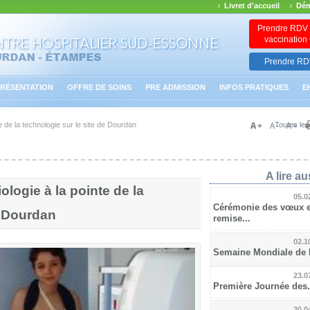
Livret d'accueil
Dém
Prendre RDV 
vaccinatio
Prendre RDV
RÉSENTATION
OFFRE DE SOINS
PRE ADMISSION
INFOS PRATIQUES
E
te de la technologie sur le site de Dourdan
Toutes les
A lire aus
ologie à la pointe de la
05.0
Cérémonie des vœux e
e Dourdan
remise...
02.1
Semaine Mondiale de l’
23.0
Première Journée des.
30.0