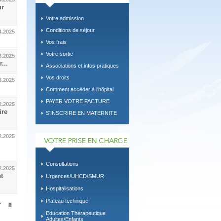
ur
Votre admission
Conditions de séjour
4.2025
Vos frais
Votre sortie
3.2025
...
Associations et infos pratiques
Vos droits
3.2025
.
Comment accéder à l'hôpital
PAYER VOTRE FACTURE
2.2025
ire
S'INSCRIRE EN MATERNITE
2.2025
Consultations
2.2025
t
Urgences/UHCD/SMUR
Hospitalisations
Plateau technique
7
8
Education Thérapeutique
Adultes/Enfants