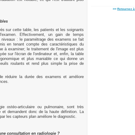
>>
Retournez à 
ables
 sur cette table, les patients et les soignants
 l'examen. Effectivement, un gain de temps
rs niveaux : le paramétrage des examens se fait
inis en tenant compte des caractéristiques du
ue à examiner; le traitement de l'image est plus
e sur l'écran de l'ordinateur et, enfin, la table
 ergonomique et plus maniable ce qui donne un
euils roulants et rend plus simple la prise de
de réduire la durée des examens et améliore
nces.
e ostéo-articulaire ou pulmonaire, sont très
e et demandent donc de la haute définition. La
 par les capteurs plan améliore le diagnostic.
une consultation en radiologie ?