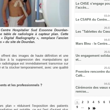
Le CHSE s’engage po
l’accès...
03.0
Le CSAPA du Centre...
26.0
 Centre Hospitalier Sud Essonne Dourdan-
Les "Tablettes du Cœur
 table de radiologie à capteur plan. Cette
 « Digital Radiography », remplace l'ancien
04.0
es » du site de Dourdan.
Mars Bleu - le Centre..
26.0
offrent des images de haute définition et une
Un engagement solida
 grâce à la suppression des manipulations qui
et...
e radiologique est immédiatement transmise sur
r et la stocker temporairement, avec une qualité
25.0
Première rencontre du
Café...
04.0
ients et les professionnels ?
Cérémonie des vœux e
remise...
2
3
4
5
6
1
rs plan » réduisent l'exposition des patients
9
…
radiation est notable, ce qui l'est d'autant plus