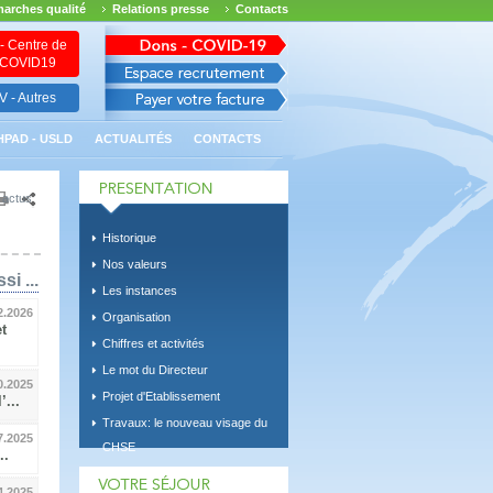
arches qualité
Relations presse
Contacts
- Centre de
n COVID19
 - Autres
HPAD - USLD
ACTUALITÉS
CONTACTS
 actus
Historique
Nos valeurs
si ...
Les instances
2.2026
Organisation
t
Chiffres et activités
Le mot du Directeur
0.2025
Projet d'Etablissement
...
Travaux: le nouveau visage du
7.2025
CHSE
..
4.2025