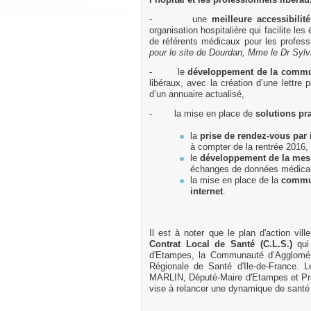
l’hôpital et les professionnels libérau
- une
meilleure accessibilit
organisation hospitalière qui facilite le
de référents médicaux pour les profess
pour le site de Dourdan, Mme le Dr Syl
- le
développement de la commun
libéraux, avec la création d’une lettre p
d’un annuaire actualisé,
- la mise en place de
solutions pr
la
prise de rendez-vous par 
à compter de la rentrée 2016,
le
développement de la mes
échanges de données médica
la mise en place de la
commun
internet
.
Il est à noter que le plan d'action vill
Contrat Local de Santé (C.L.S.)
qui
d'Etampes, la Communauté d’Agglomér
Régionale de Santé d'Ile-de-France. L
MARLIN, Député-Maire d'Etampes et Pré
vise à relancer une dynamique de santé a