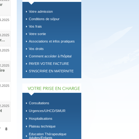
ur
Votre admission
Conditions de séjour
4.2025
Vos frais
Votre sortie
3.2025
...
Associations et infos pratiques
Vos droits
3.2025
.
Comment accéder à l'hôpital
PAYER VOTRE FACTURE
2.2025
ire
S'INSCRIRE EN MATERNITE
2.2025
Consultations
2.2025
t
Urgences/UHCD/SMUR
Hospitalisations
Plateau technique
7
8
Education Thérapeutique
Adultes/Enfants