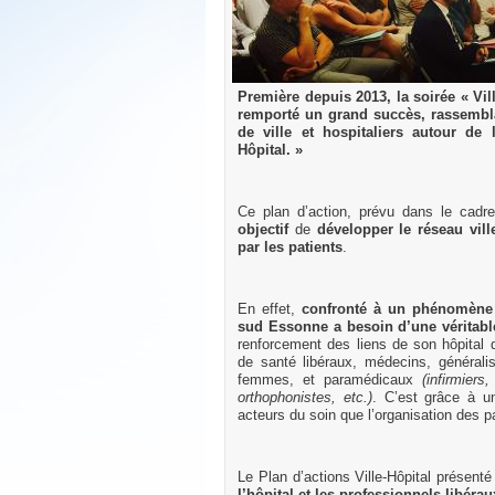
Première depuis 2013, la soirée « Vil
remporté un grand succès, rassembla
de ville et hospitaliers autour de 
Hôpital. »
Ce plan d’action, prévu dans le cadr
objectif
de
développer le réseau vil
par les patients
.
En effet,
confronté à un phénomène de
sud Essonne a besoin d’une véritabl
renforcement des liens de son hôpital 
de santé libéraux, médecins, général
femmes, et paramédicaux
(infirmiers
orthophonistes, etc.)
. C’est grâce à un
acteurs du soin que l’organisation des p
Le Plan d’actions Ville-Hôpital présent