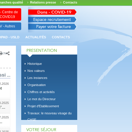
arches qualité
Relations presse
Contacts
- Centre de
n COVID19
 - Autres
HPAD - USLD
ACTUALITÉS
CONTACTS
 actus
Historique
Nos valeurs
si ...
Les instances
2.2026
Organisation
t
Chiffres et activités
Le mot du Directeur
0.2025
Projet d'Etablissement
...
Travaux: le nouveau visage du
7.2025
CHSE
..
4.2025