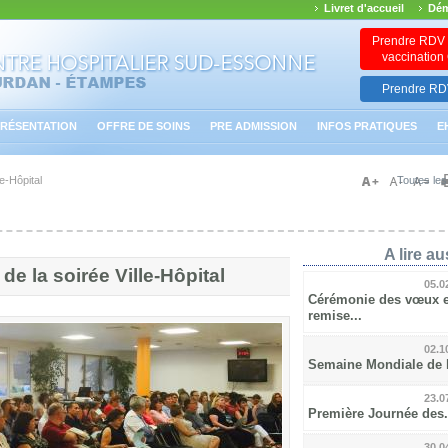
Livret d'accueil
Dém
Prendre RDV 
vaccinatio
Prendre RDV
RÉSENTATION
OFFRE DE SOINS
PRE ADMISSION
INFOS PRATIQUES
E
e-Hôpital
Toutes les
A lire aus
e la soirée Ville-Hôpital
05.0
Cérémonie des vœux e
remise...
02.1
Semaine Mondiale de l’
23.0
Première Journée des.
30.0