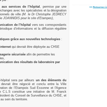
x
par :
é aux services de l’hôpital
, permise par une
>>
Retournez à 
s échanges avec les spécialistes et la désignation
ionnels de ville
(M. le Dr Christophe JEDRECY
vie JOANNIDIS pour le site d’Etampes)
,
ication de l’hôpital
vers ses correspondants
ériodique d’informations et la diffusion régulière
atiques grâce aux nouvelles technologies
:
internet
qui devrait être déployée au CHSE
sagerie sécurisée
afin de permettre les
les,
ication des résultats de laboratoire par
e-hôpital sera par ailleurs
un des éléments du
 devrait être négocié et conclu entre la Ville
ation de l’Etampois Sud Essonne et l'Agence
e C.L.S constitue une initiative de M. Franck
sident du Conseil de Surveillance du CHSE, et
u sein du territoire.