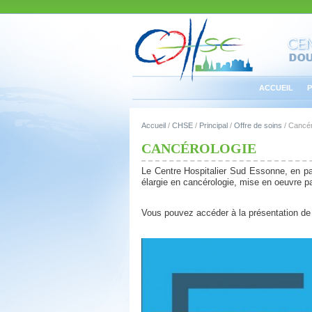
ACCUEIL
P
Accueil
/
CHSE
/
Principal
/
Offre de soins
/
Cancér
CANCÉROLOGIE
Le Centre Hospitalier Sud Essonne, en par
élargie en cancérologie, mise en oeuvre par
Vous pouvez accéder à la présentation de n