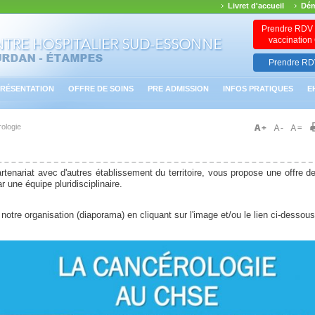
Livret d'accueil
Dém
Prendre RDV 
vaccinatio
Prendre RDV
RÉSENTATION
OFFRE DE SOINS
PRE ADMISSION
INFOS PRATIQUES
E
ologie
tenariat avec d'autres établissement du territoire, vous propose une offre d
 une équipe pluridisciplinaire.
otre organisation (diaporama) en cliquant sur l'image et/ou le lien ci-dessous