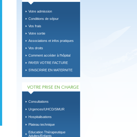
Votre admission
Conditions de séjour
Vos frais
Votre sortie
Associations et infos pratiques
Vos droits
Comment accéder à l'hôpital
PAYER VOTRE FACTURE
S'INSCRIRE EN MATERNITE
Consultations
Urgences/UHCD/SMUR
Hospitalisations
Plateau technique
Education Thérapeutique
Adultes/Enfants