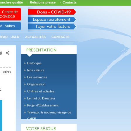
arches qualité
Relations presse
Contacts
- Centre de
n COVID19
 - Autres
HPAD - USLD
ACTUALITÉS
CONTACTS
Historique
Nos valeurs
e soins
Les instances
Organisation
:
Chiffres et activités
Le mot du Directeur
Projet d'Etablissement
Travaux: le nouveau visage du
CHSE