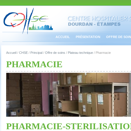
ACCUEIL
PRÉSENTATION
OFFRE DE SOI
Accueil
/
CHSE
/
Principal
/
Offre de soins
/
Plateau technique
/
Pharmacie
PHARMACIE
PHARMACIE-STERILISATIO