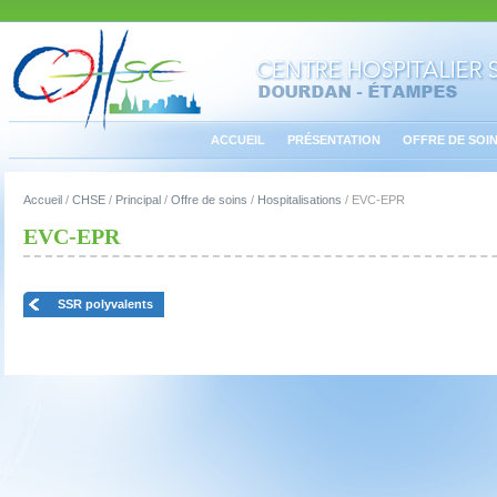
ACCUEIL
PRÉSENTATION
OFFRE DE SOI
Accueil
/
CHSE
/
Principal
/
Offre de soins
/
Hospitalisations
/
EVC-EPR
EVC-EPR
SSR polyvalents