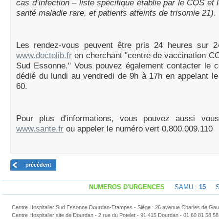
cas d’infection – liste spécifique établie par le COS et l
santé maladie rare, et patients atteints de trisomie 21)
.
Les rendez-vous peuvent être pris 24 heures sur 24
www.doctolib.fr
en cherchant "centre de vaccination C
Sud Essonne." Vous pouvez également contacter le ce
dédié du lundi au vendredi de 9h à 17h en appelant l
60.
Pour plus d'informations, vous pouvez aussi vou
www.sante.fr
ou appeler le numéro vert 0.800.009.110
précédent
NUMEROS D'URGENCES
SAMU :
15
Sap
Centre Hospitalier Sud Essonne Dourdan-Etampes - Siège : 26 avenue Charles de Gaul
Centre Hospitalier site de Dourdan - 2 rue du Potelet - 91 415 Dourdan - 01 60 81 58 58