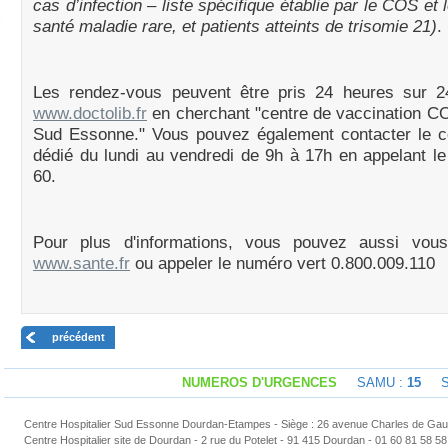
cas d’infection – liste spécifique établie par le COS et l
santé maladie rare, et patients atteints de trisomie 21)
.
Les rendez-vous peuvent être pris 24 heures sur 24
www.doctolib.fr
en cherchant "centre de vaccination C
Sud Essonne." Vous pouvez également contacter le ce
dédié du lundi au vendredi de 9h à 17h en appelant l
60.
Pour plus d'informations, vous pouvez aussi vou
www.sante.fr
ou appeler le numéro vert 0.800.009.110
précédent
NUMEROS D'URGENCES
SAMU :
15
Sap
Centre Hospitalier Sud Essonne Dourdan-Etampes - Siège : 26 avenue Charles de Gaul
Centre Hospitalier site de Dourdan - 2 rue du Potelet - 91 415 Dourdan - 01 60 81 58 58