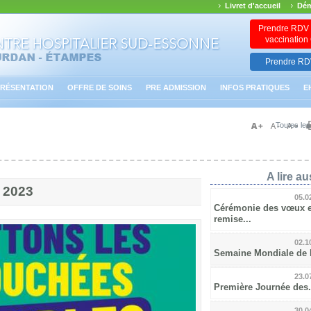
Livret d'accueil
Dém
Prendre RDV 
vaccinatio
Prendre RDV
RÉSENTATION
OFFRE DE SOINS
PRE ADMISSION
INFOS PRATIQUES
E
Toutes les
A lire aus
n 2023
05.0
Cérémonie des vœux e
remise...
02.1
Semaine Mondiale de l’
23.0
Première Journée des.
30.0