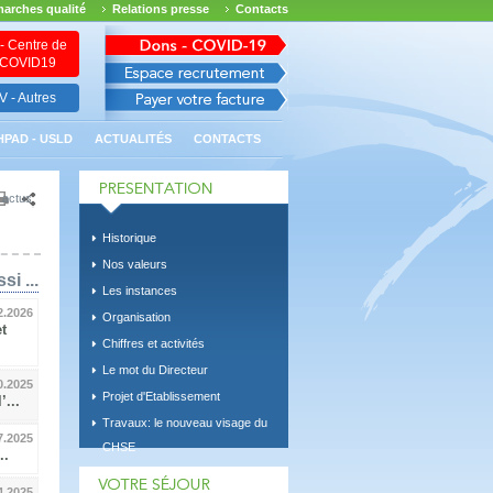
arches qualité
Relations presse
Contacts
- Centre de
n COVID19
 - Autres
HPAD - USLD
ACTUALITÉS
CONTACTS
 actus
Historique
Nos valeurs
si ...
Les instances
2.2026
Organisation
t
Chiffres et activités
Le mot du Directeur
0.2025
Projet d'Etablissement
...
Travaux: le nouveau visage du
7.2025
CHSE
..
4.2025