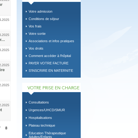
ur
Votre admission
Conditions de séjour
4.2025
Vos frais
Votre sortie
3.2025
...
Associations et infos pratiques
Vos droits
3.2025
.
Comment accéder à l'hôpital
PAYER VOTRE FACTURE
2.2025
ire
S'INSCRIRE EN MATERNITE
2.2025
Consultations
2.2025
t
Urgences/UHCD/SMUR
Hospitalisations
Plateau technique
7
8
Education Thérapeutique
Adultes/Enfants