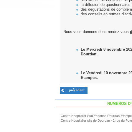
des stands de conseil et de p
la diffusion de questionnaires 
des dégustations de compléme
des conseils en termes d’acti
Nous vous donnons donc rendez-vous
d
Le Mercredi 8 novembre 2023
Dourdan,
Le Vendredi 10 novembre 202
Etampes.
précédent
NUMEROS D
Centre Hospitalier Sud Essonne Dourdan-Etampes 
Centre Hospitalier site de Dourdan - 2 rue du Pot