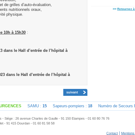
révention,
et de grilles d’auto-évaluation,
>>
Retournez à 
nts nutritionnels oraux,
vité physique.
e 10h à 15h30
:
 dans le Hall d’entrée de l’hôpital à
3 dans le Hall d’entrée de l’hôpital à
suivant
'URGENCES
SAMU :
15
Sapeurs-pompiers :
18
Numéro de Secours E
- Siège : 26 avenue Charles de Gaulle - 91 150 Etampes - 01 60 80 76 76
elet - 91 415 Dourdan - 01 60 81 58 58
Contact
Mentions 