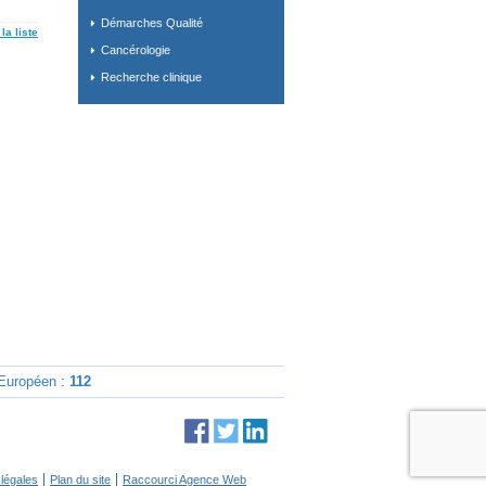
Démarches Qualité
la liste
Cancérologie
Recherche clinique
uropéen :
112
légales
Plan du site
Raccourci Agence Web