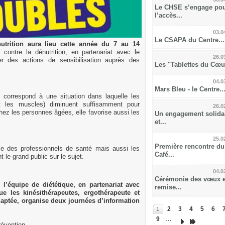
Le CHSE s’engage po
l’accès...
03.0
Le CSAPA du Centre...
utrition aura lieu cette année du 7 au 14
e contre la dénutrition, en partenariat avec le
26.0
r des actions de sensibilisation auprès des
Les "Tablettes du Cœur
04.0
Mars Bleu - le Centre..
e correspond à une situation dans laquelle les
nt les muscles) diminuent suffisamment pour
26.0
hez les personnes âgées, elle favorise aussi les
Un engagement solida
et...
25.0
Première rencontre du
ble des professionnels de santé mais aussi les
Café...
t le grand public sur le sujet.
04.0
Cérémonie des vœux e
l’équipe de diététique, en partenariat avec
remise...
ue les kinésithérapeutes, ergothérapeute et
daptée, organise deux journées d’information
2
3
4
5
6
1
9
…