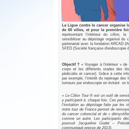
La Ligue contre le cancer organise l
de 60 villes, et pour la première fo
représentant l’intérieur du côlon, l
sensibiliser au dépistage organisé du c
partenariat avec la fondation ARCAD (Ai
SFED (Société française d'endoscopie d
Objectif ?
« Voyager à l'intérieur » de 
corps et les différents stades des lés
pédiculés et cancer). Grâce à cette in
par exemple, l’intérêt du repérage des l
tumeurs par endoscopie en évitant un tr
« Le Côlon Tour ® est un outil de sensi
y participent à chaque fois. Ces person
l’invitation au dépistage faite par les
notre tour de France permet de renvoye
du cancer colorectal et de « démystifi
comme un autre. Les participants déco
poursuit Jacqueline Godet – Présid
communiqué presse de 2013).