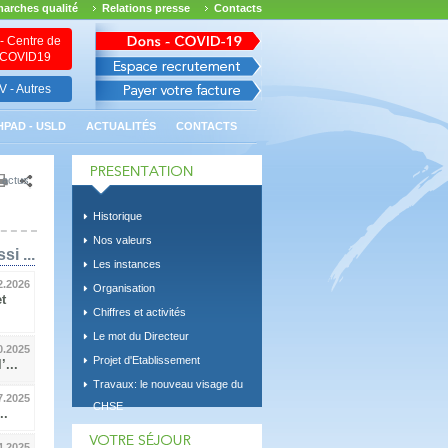
arches qualité
Relations presse
Contacts
- Centre de
n COVID19
 - Autres
HPAD - USLD
ACTUALITÉS
CONTACTS
 actus
Historique
Nos valeurs
si ...
Les instances
2.2026
Organisation
t
Chiffres et activités
Le mot du Directeur
0.2025
Projet d'Etablissement
...
Travaux: le nouveau visage du
7.2025
CHSE
..
4.2025