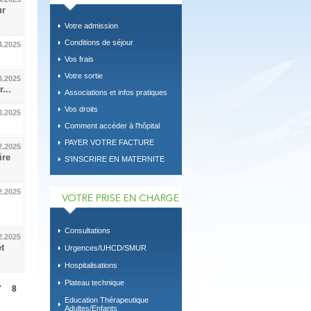
ur
Votre admission
Conditions de séjour
4.2025
Vos frais
Votre sortie
3.2025
...
Associations et infos pratiques
Vos droits
3.2025
.
Comment accéder à l'hôpital
PAYER VOTRE FACTURE
2.2025
ire
S'INSCRIRE EN MATERNITE
2.2025
Consultations
2.2025
t
Urgences/UHCD/SMUR
Hospitalisations
Plateau technique
7
8
Education Thérapeutique
Adultes/Enfants