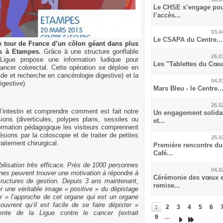
Le CHSE s’engage po
l’accès...
03.0
Le CSAPA du Centre...
e tour de France d’un côlon géant dans plus
is à Etampes.
Grâce à une structure gonflable
26.0
a Ligue propose une information ludique pour
Les "Tablettes du Cœur
ancer colorectal. Cette opération se déploie en
de et recherche en cancérologie digestive) et la
04.0
igestive).
Mars Bleu - le Centre..
26.0
l’intestin et comprendre comment est fait notre
Un engagement solida
ions (diverticules, polypes plans, sessiles ou
et...
formation pédagogique les visiteurs comprennent
ésions par la coloscopie et de traiter de petites
25.0
aitement chirurgical.
Première rencontre du
Café...
bilisation très efficace. Près de 1000 personnes
04.0
nes peuvent trouver une motivation à répondre à
Cérémonie des vœux e
 structures de gestion. Depuis 3 ans maintenant,
remise...
r une véritable image « positive » du dépistage
er » l’approche de cet organe qui est un organe
uvrent qu’il est facile de se faire dépister »
2
3
4
5
6
1
ente de la Ligue contre le cancer (extrait
9
…