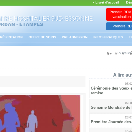
Livret d'accueil
Dém
Prendre RDV 
vaccinatio
Prendre RDV
RÉSENTATION
OFFRE DE SOINS
PRE ADMISSION
INFOS PRATIQUES
E
Toutes les
A lire aus
05.0
Cérémonie des vœux e
remise...
02.1
Semaine Mondiale de l’
23.0
Première Journée des.
30.0