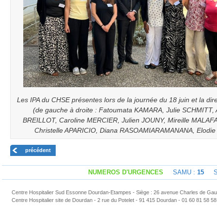
Les IPA du CHSE présentes lors de la journée du 18 juin et la di
(de gauche à droite : Fatoumata KAMARA, Julie SCHMITT, 
BREILLOT, Caroline MERCIER, Julien JOUNY, Mireille MALA
Christelle APARICIO, Diana RASOAMIARAMANANA, Elodi
précédent
NUMEROS D'URGENCES
SAMU :
15
Sap
Centre Hospitalier Sud Essonne Dourdan-Etampes - Siège : 26 avenue Charles de Gaul
Centre Hospitalier site de Dourdan - 2 rue du Potelet - 91 415 Dourdan - 01 60 81 58 58