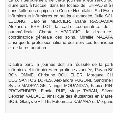
Le bon déroulement de cette journée a été rendu pos
d’une part, à l’accueil dans les locaux de l’EHPAD et à
sans faille des équipes du Centre Hospitalier Sud Esso
infirmiers et infirmières en pratique avancée, Julie SC
LELONG, Caroline MERCIER, Diana RASOAMI
Alexandre BREILLOT, la cadre coordinatrice de l
paramédicale, Christelle APARICIO, la directric
coordinatrice générale des soins, Mireille MALA
ainsi que le professionnalisme des services techniques
et de la restauration.
D’autre part, la journée doit sa réussite de la part
infirmiers et infirmières en pratique avancée, Rayan 
BONHOMME, Christine BOUHELIER, Morgane CHE
DOS SANTOS LOPES, Alexandra FUGONI, Sandrin
Sylvie MADRANGE, Niangui MOUANDZA, Fabien PINT
PROVENDIER, Elodie RUE, Muge TABAN, Séver
Déborah VALLADE, ainsi que des étudiantes en Master
BOS, Gladys GRITTE, Fatoumata KAMARA et Morgan