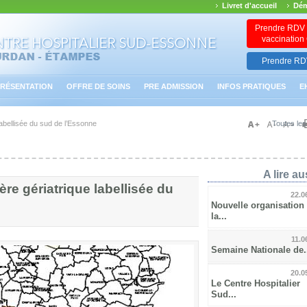
Livret d'accueil
Dém
Prendre RDV 
vaccinatio
Prendre RDV
RÉSENTATION
OFFRE DE SOINS
PRE ADMISSION
INFOS PRATIQUES
E
 labellisée du sud de l’Essonne
Toutes les
A lire aus
ière gériatrique labellisée du
22.0
Nouvelle organisation
la...
11.0
Semaine Nationale de.
20.0
Le Centre Hospitalier
Sud...