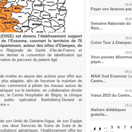
16.0
Payer vos factures par.
25.0
Semaine Nationale du
Rein...
(CHSE) est devenu l’établissement support
18.0
s de l’Essonne, couvrant le territoire de 76
Colon Tour à Etampes
partement, autour des villes d’Etampes, de
ce Régionale de Santé d’Ile-de-France et
13.0
re dernier la convention de labellisation qui
Vous pouvez désorma
ination du parcours du patient âgé.
payer...
09.0
n de mettre en œuvre des actions pour offrir aux
MAIA Sud Essonne: L
plus adaptée, afin de favoriser le maintien de
Centre...
insi commencé à piloter les travaux autour de
triques sur le territoire, en collaboration étroite
07.0
, le Centre Hospitalier de Bligny, la clinique
Vœux 2015 du Centre..
t public spécialisé Barthélémy-Durand et
vice ».
15.1
Ateliers diététiques
gratuits...
de son Unité de Gériatrie Aigue, de son Equipe
, de ses deux Services de Soins de Suite et de
…
5
6
7
ultations gériatriques, l’établissement offre les