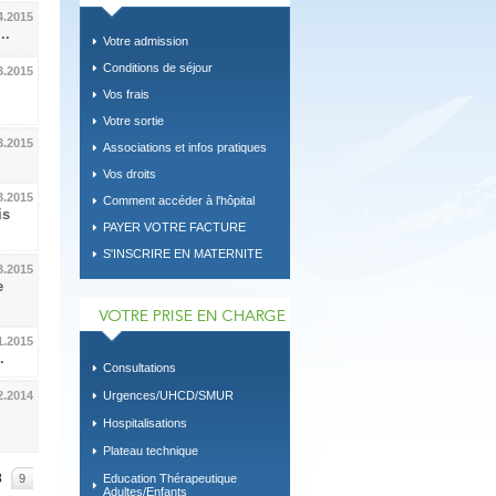
4.2015
..
Votre admission
Conditions de séjour
3.2015
Vos frais
Votre sortie
3.2015
Associations et infos pratiques
Vos droits
3.2015
Comment accéder à l'hôpital
is
PAYER VOTRE FACTURE
S'INSCRIRE EN MATERNITE
3.2015
e
1.2015
.
Consultations
Urgences/UHCD/SMUR
2.2014
Hospitalisations
Plateau technique
8
9
Education Thérapeutique
Adultes/Enfants