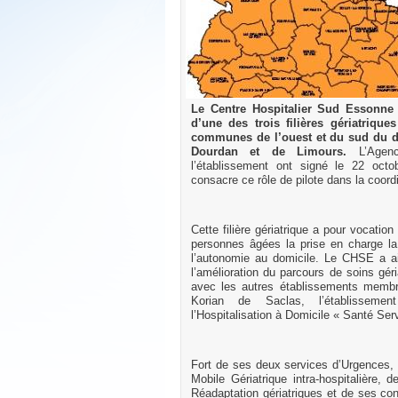
Le Centre Hospitalier Sud Essonne 
d’une des trois filières gériatrique
communes de l’ouest et du sud du dé
Dourdan et de Limours.
L’Agen
l’établissement ont signé le 22 octob
consacre ce rôle de pilote dans la coord
Cette filière gériatrique a pour vocatio
personnes âgées la prise en charge la 
l’autonomie au domicile. Le CHSE a a
l’amélioration du parcours de soins géria
avec les autres établissements membres
Korian de Saclas, l’établissemen
l’Hospitalisation à Domicile « Santé Ser
Fort de ses deux services d’Urgences, 
Mobile Gériatrique intra-hospitalière
Réadaptation gériatriques et de ses cons