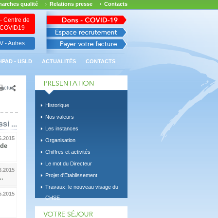
arches qualité
Relations presse
Contacts
- Centre de
n COVID19
 - Autres
HPAD - USLD
ACTUALITÉS
CONTACTS
 actus
Historique
Nos valeurs
si ...
Les instances
6.2015
Organisation
 de
Chiffres et activités
Le mot du Directeur
6.2015
Projet d'Etablissement
..
Travaux: le nouveau visage du
5.2015
CHSE