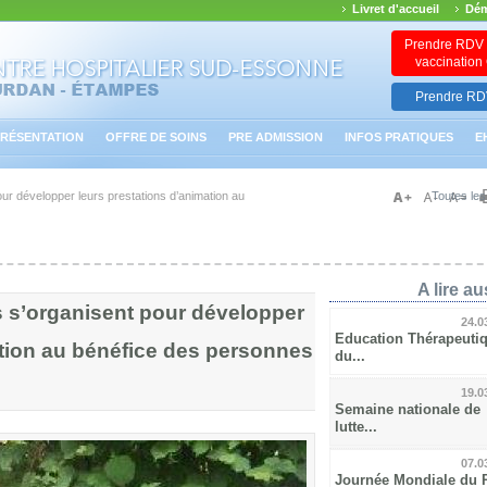
Livret d'accueil
Dém
Prendre RDV 
vaccinatio
Prendre RDV
RÉSENTATION
OFFRE DE SOINS
PRE ADMISSION
INFOS PRATIQUES
E
r développer leurs prestations d’animation au
Toutes les
A lire aus
 s’organisent pour développer
24.0
Education Thérapeuti
ation au bénéfice des personnes
du...
19.0
Semaine nationale de
lutte...
07.0
Journée Mondiale du 