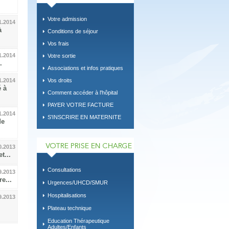
Votre admission
1.2014
à
Conditions de séjour
Vos frais
1.2014
Votre sortie
.
Associations et infos pratiques
Vos droits
1.2014
 à
Comment accéder à l'hôpital
PAYER VOTRE FACTURE
1.2014
S'INSCRIRE EN MATERNITE
de
0.2013
t...
Consultations
9.2013
e...
Urgences/UHCD/SMUR
Hospitalisations
9.2013
Plateau technique
Education Thérapeutique
Adultes/Enfants