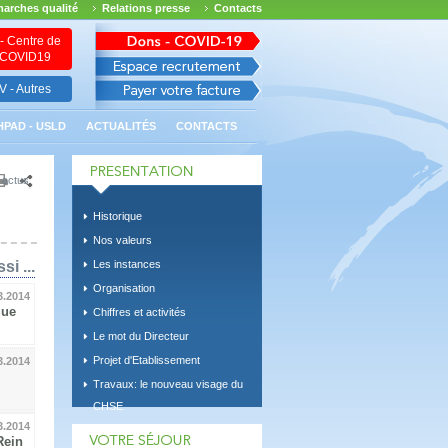
arches qualité
Relations presse
Contacts
- Centre de
n COVID19
 - Autres
HPAD - USLD
ACTUALITÉS
CONTACTS
 actus
Historique
Nos valeurs
si ...
Les instances
Organisation
3.2014
que
Chiffres et activités
Le mot du Directeur
Projet d'Etablissement
3.2014
Travaux: le nouveau visage du
CHSE
3.2014
Rein